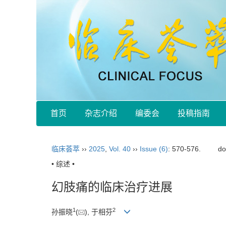
首页
杂志介绍
编委会
投稿指南
临床荟萃
››
2025
,
Vol. 40
››
Issue (6)
: 570-576.
do
• 综述 •
幻肢痛的临床治疗进展
1
2
孙振晓
(
), 于相芬