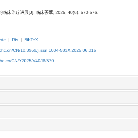
治疗进展[J]. 临床荟萃, 2025, 40(6): 570-576.
ote
|
Ris
|
BibTeX
lchc.cn/CN/10.3969/j.issn.1004-583X.2025.06.016
lchc.cn/CN/Y2025/V40/I6/570