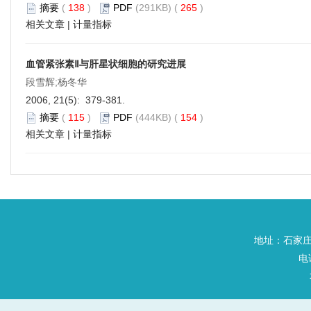
摘要
(
138
)
PDF
(291KB) (
265
)
相关文章
|
计量指标
血管紧张素Ⅱ与肝星状细胞的研究进展
段雪辉;杨冬华
2006, 21(5): 379-381.
摘要
(
115
)
PDF
(444KB) (
154
)
相关文章
|
计量指标
地址：石家庄
电话