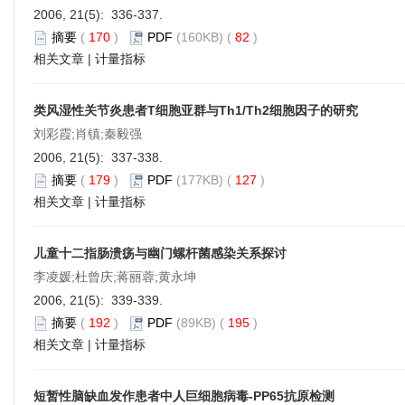
2006, 21(5): 336-337.
摘要
(
170
)
PDF
(160KB) (
82
)
相关文章
|
计量指标
类风湿性关节炎患者T细胞亚群与Th1/Th2细胞因子的研究
刘彩霞;肖镇;秦毅强
2006, 21(5): 337-338.
摘要
(
179
)
PDF
(177KB) (
127
)
相关文章
|
计量指标
儿童十二指肠溃疡与幽门螺杆菌感染关系探讨
李凌媛;杜曾庆;蒋丽蓉;黄永坤
2006, 21(5): 339-339.
摘要
(
192
)
PDF
(89KB) (
195
)
相关文章
|
计量指标
短暂性脑缺血发作患者中人巨细胞病毒-PP65抗原检测