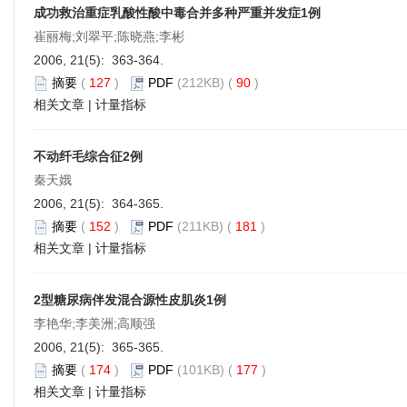
成功救治重症乳酸性酸中毒合并多种严重并发症1例
崔丽梅;刘翠平;陈晓燕;李彬
2006, 21(5): 363-364.
摘要
(
127
)
PDF
(212KB) (
90
)
相关文章
|
计量指标
不动纤毛综合征2例
秦天娥
2006, 21(5): 364-365.
摘要
(
152
)
PDF
(211KB) (
181
)
相关文章
|
计量指标
2型糖尿病伴发混合源性皮肌炎1例
李艳华;李美洲;高顺强
2006, 21(5): 365-365.
摘要
(
174
)
PDF
(101KB) (
177
)
相关文章
|
计量指标