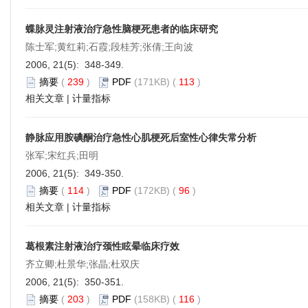
蝶脉灵注射液治疗急性脑梗死患者的临床研究
陈士军;黄红莉;石霞;段桂芳;张倩;王向波
2006, 21(5): 348-349.
摘要
(
239
)
PDF
(171KB) (
113
)
相关文章
|
计量指标
静脉应用胺碘酮治疗急性心肌梗死后室性心律失常分析
张军;宋红兵;田明
2006, 21(5): 349-350.
摘要
(
114
)
PDF
(172KB) (
96
)
相关文章
|
计量指标
葛根素注射液治疗颈性眩晕临床疗效
齐立卿;杜景华;张晶;杜双庆
2006, 21(5): 350-351.
摘要
(
203
)
PDF
(158KB) (
116
)