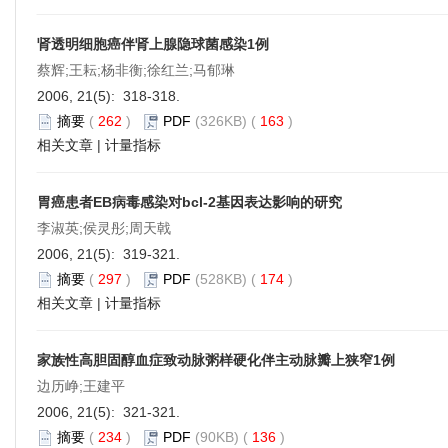
肾透明细胞癌伴肾上腺隐球菌感染1例
蔡辉;王耘;杨非衡;徐红兰;马郁琳
2006, 21(5): 318-318.
摘要
(
262
)
PDF
(326KB) (
163
)
相关文章
|
计量指标
胃癌患者EB病毒感染对bcl-2基因表达影响的研究
李淑英;侯灵彤;周天戟
2006, 21(5): 319-321.
摘要
(
297
)
PDF
(528KB) (
174
)
相关文章
|
计量指标
家族性高胆固醇血症致动脉粥样硬化伴主动脉瓣上狭窄1例
边历峥;王建平
2006, 21(5): 321-321.
摘要
(
234
)
PDF
(90KB) (
136
)