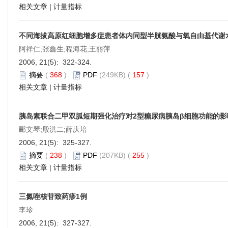
相关文章
|
计量指标
不同海拔高原红细胞增多症患者体内同型半胱氨酸与氧自由基代谢
阿祥仁;张鑫生;程海花;王丽萍
2006, 21(5): 322-324.
摘要
(
368
)
PDF
(249KB) (
157
)
相关文章
|
计量指标
胰岛素联合二甲双胍短期强化治疗对2型糖尿病胰岛β细胞功能的影
郦文琴;殷洪二;薛庆培
2006, 21(5): 325-327.
摘要
(
238
)
PDF
(207KB) (
255
)
相关文章
|
计量指标
三氮唑核苷致药疹1例
李珍
2006, 21(5): 327-327.