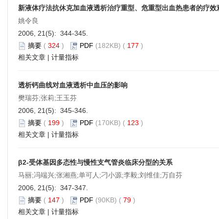
新液体疗法抗休克加血液透析治疗重型、危重型出血热患者的疗效
姚令良
2006, 21(5): 344-345.
摘要
(
324
)
PDF
(182KB) (
177
)
相关文章
|
计量指标
透析钙曲线对血液透析中血压的影响
樊瑞芬;张莉;王玉芬
2006, 21(5): 345-346.
摘要
(
199
)
PDF
(170KB) (
123
)
相关文章
|
计量指标
β2-受体基因多态性与慢性支气管炎临床分型的关系
马丽;冯端兴;张湘燕;单可人;刁小源;李毅;刘维佳;万自芬
2006, 21(5): 347-347.
摘要
(
147
)
PDF
(90KB) (
79
)
相关文章
|
计量指标