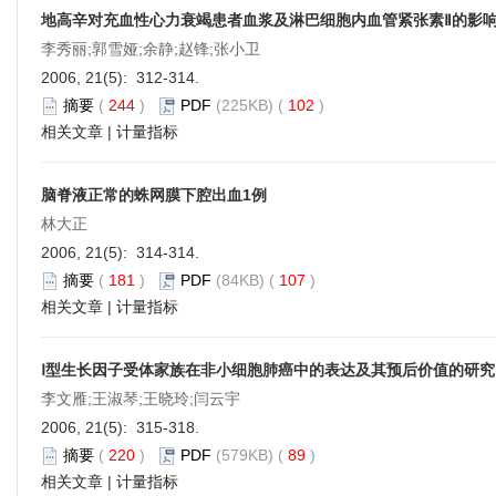
地高辛对充血性心力衰竭患者血浆及淋巴细胞内血管紧张素Ⅱ的影
李秀丽;郭雪娅;余静;赵锋;张小卫
2006, 21(5): 312-314.
摘要
(
244
)
PDF
(225KB) (
102
)
相关文章
|
计量指标
脑脊液正常的蛛网膜下腔出血1例
林大正
2006, 21(5): 314-314.
摘要
(
181
)
PDF
(84KB) (
107
)
相关文章
|
计量指标
Ⅰ型生长因子受体家族在非小细胞肺癌中的表达及其预后价值的研究
李文雁;王淑琴;王晓玲;闫云宇
2006, 21(5): 315-318.
摘要
(
220
)
PDF
(579KB) (
89
)
相关文章
|
计量指标