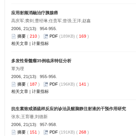
应用射频消融治疗胰腺癌
高庆军;窦剑;曹经琳;任贵军;曾强;王洋;赵鑫
2006, 21(13): 954-955.
摘要
(
210
)
PDF
(189KB) (
169
)
相关文章
|
计量指标
多发性骨髓瘤35例临床特征分析
覃为理
2006, 21(13): 955-956.
摘要
(
187
)
PDF
(196KB) (
141
)
相关文章
|
计量指标
抗生素致戒酒硫样反应的诊治及醒脑静注射液的干预作用研究
张东;王育珊;刘德新
2006, 21(13): 957-958.
摘要
(
151
)
PDF
(191KB) (
268
)