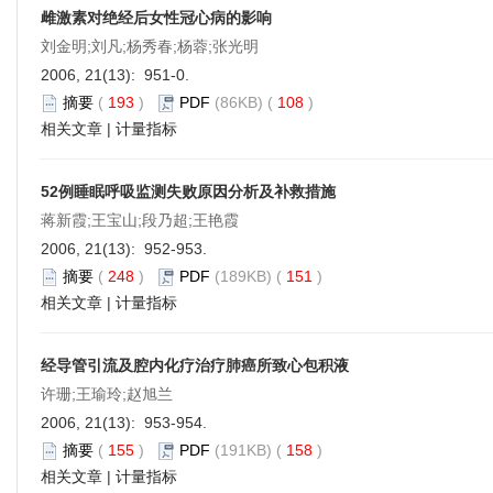
雌激素对绝经后女性冠心病的影响
刘金明;刘凡;杨秀春;杨蓉;张光明
2006, 21(13): 951-0.
摘要
(
193
)
PDF
(86KB) (
108
)
相关文章
|
计量指标
52例睡眠呼吸监测失败原因分析及补救措施
蒋新霞;王宝山;段乃超;王艳霞
2006, 21(13): 952-953.
摘要
(
248
)
PDF
(189KB) (
151
)
相关文章
|
计量指标
经导管引流及腔内化疗治疗肺癌所致心包积液
许珊;王瑜玲;赵旭兰
2006, 21(13): 953-954.
摘要
(
155
)
PDF
(191KB) (
158
)
相关文章
|
计量指标