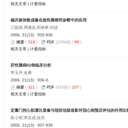
相关文章
|
计量指标
磁共振弥散成像在急性脑梗死诊断中的应用
江勋源;周懂晶;田铁桥;刘波
2006, 21(13): 933-936.
摘要
(
319
)
PDF
(376KB) (
99
)
相关文章
|
计量指标
肝性脑病62例临床分析
李玉丹;金勇
2006, 21(13): 936-0.
摘要
(
321
)
PDF
(91KB) (
107
)
相关文章
|
计量指标
定量门控心肌灌注显像与冠状动脉造影对冠心病预后评估的作用比
陈小明;李自成;徐浩
2006, 21(13): 937-939.