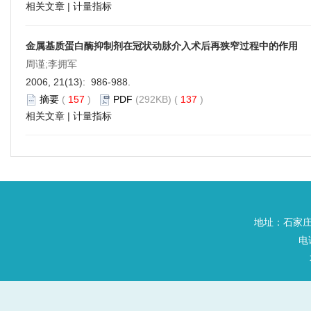
相关文章
|
计量指标
金属基质蛋白酶抑制剂在冠状动脉介入术后再狭窄过程中的作用
周谨;李拥军
2006, 21(13): 986-988.
摘要
(
157
)
PDF
(292KB) (
137
)
相关文章
|
计量指标
地址：石家庄
电话