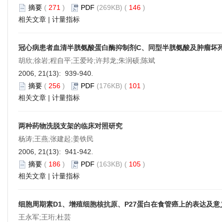
摘要
(
271
)
PDF
(269KB) (
146
)
相关文章
|
计量指标
冠心病患者血清半胱氨酸蛋白酶抑制剂C、同型半胱氨酸及肿瘤坏
胡欣;徐岩;程自平;王爱玲;许邦龙;朱润硕;陈斌
2006, 21(13): 939-940.
摘要
(
256
)
PDF
(176KB) (
101
)
相关文章
|
计量指标
两种药物洗脱支架的临床对照研究
杨涛;王燕;张建起;姜铁民
2006, 21(13): 941-942.
摘要
(
186
)
PDF
(163KB) (
105
)
相关文章
|
计量指标
细胞周期素D1、增殖细胞核抗原、P27蛋白在食管癌上的表达及意
王永军;王珩;杜芸