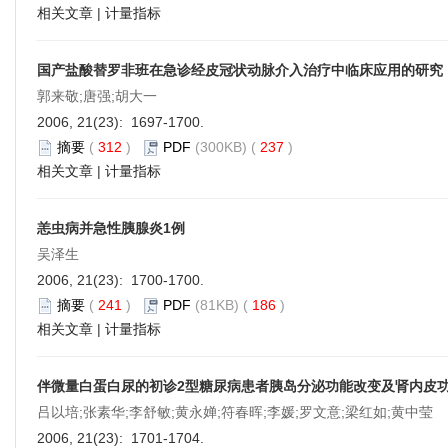
相关文章
|
计量指标
国产盐酸替罗非班在急诊经皮冠状动脉介入治疗中临床应用的研究
郭来敬;唐强;胡大一
2006, 21(23): 1697-1700.
摘要
(
312
)
PDF
(300KB) (
237
)
相关文章
|
计量指标
恙虫病并急性胰腺炎1例
吴泽生
2006, 21(23): 1700-1700.
摘要
(
241
)
PDF
(81KB) (
186
)
相关文章
|
计量指标
伴微量白蛋白尿的初诊2型糖尿病患者胰岛分泌功能改变及肾内皮
吕以培;张素华;李舒敏;黄永婵;符春晖;李媛;罗文意;梁红如;黄中莹
2006, 21(23): 1701-1704.