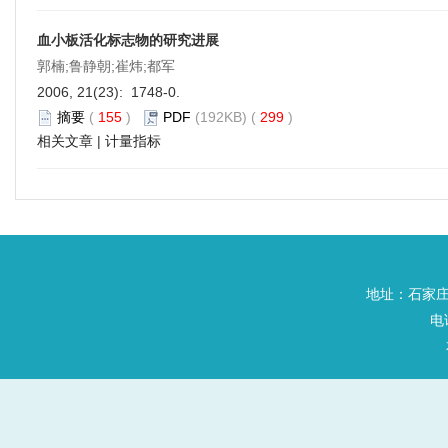
血小板活化标志物的研究进展
郭楠;鲁静朝;崔炜;都军
2006, 21(23): 1748-0.
摘要
(
155
)
PDF
(192KB) (
299
)
相关文章
|
计量指标
地址：石家庄
电话