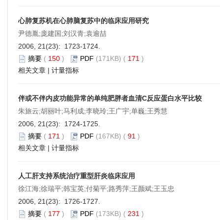
心肺复苏机在心肺脑复苏中的临床应用研究
尹德胤;庞建国;刘汉青;袁逾喆
2006, 21(23): 1723-1724.
摘要
(
150
)
PDF
(171KB) (
171
)
相关文章
|
计量指标
伴或不伴内皮功能异常的单纯肥胖者血清C反应蛋白水平比较
朱旅云;胡丽叶;马利成;李晓玲;王广宇;单巍;王秀慧
2006, 21(23): 1724-1725.
摘要
(
171
)
PDF
(167KB) (
91
)
相关文章
|
计量指标
人工肝支持系统治疗重型肝炎临床应用
徐江海;徐瑞平;韩宝英;付菊平;路秀萍;王颜斌;王玉忠
2006, 21(23): 1726-1727.
摘要
(
177
)
PDF
(173KB) (
231
)