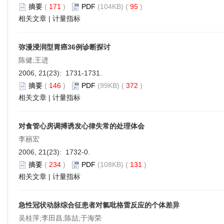
摘要
(
171
)
PDF
(104KB) (
95
)
相关文章
|
计量指标
弥漫浸润型胃癌36例诊断探讨
陈健;王进
2006, 21(23): 1731-1731.
摘要
(
146
)
PDF
(99KB) (
372
)
相关文章
|
计量指标
对食管心房调搏诱发心律失常的处理体会
李丽宏
2006, 21(23): 1732-0.
摘要
(
234
)
PDF
(108KB) (
131
)
相关文章
|
计量指标
急性冠状动脉综合征患者对氯吡格雷反应的个体差异
吴桂萍;李田昌;陈喆;于海荣