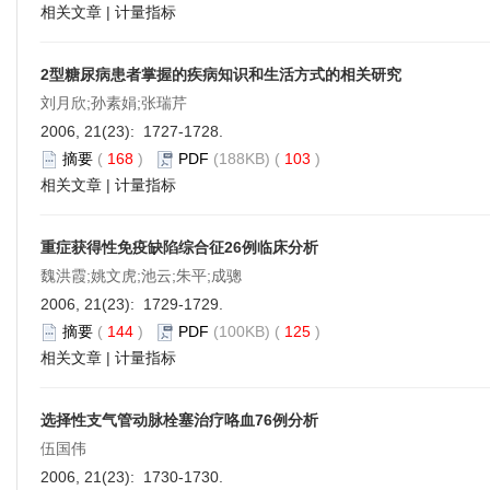
相关文章
|
计量指标
2型糖尿病患者掌握的疾病知识和生活方式的相关研究
刘月欣;孙素娟;张瑞芹
2006, 21(23): 1727-1728.
摘要
(
168
)
PDF
(188KB) (
103
)
相关文章
|
计量指标
重症获得性免疫缺陷综合征26例临床分析
魏洪霞;姚文虎;池云;朱平;成骢
2006, 21(23): 1729-1729.
摘要
(
144
)
PDF
(100KB) (
125
)
相关文章
|
计量指标
选择性支气管动脉栓塞治疗咯血76例分析
伍国伟
2006, 21(23): 1730-1730.