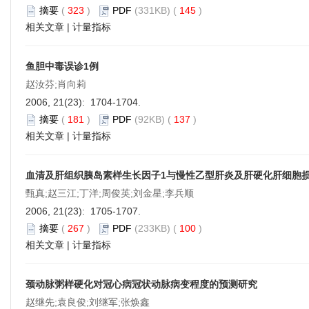
摘要
(
323
)
PDF
(331KB) (
145
)
相关文章
|
计量指标
鱼胆中毒误诊1例
赵汝芬;肖向莉
2006, 21(23): 1704-1704.
摘要
(
181
)
PDF
(92KB) (
137
)
相关文章
|
计量指标
血清及肝组织胰岛素样生长因子1与慢性乙型肝炎及肝硬化肝细胞
甄真;赵三江;丁洋;周俊英;刘金星;李兵顺
2006, 21(23): 1705-1707.
摘要
(
267
)
PDF
(233KB) (
100
)
相关文章
|
计量指标
颈动脉粥样硬化对冠心病冠状动脉病变程度的预测研究
赵继先;袁良俊;刘继军;张焕鑫