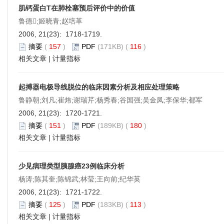
肌钙蛋白T在肺栓塞预后评价中的价值
鲁德;姬晓青;赵培革
2006, 21(23): 1718-1719.
摘要
(
157
)
PDF
(171KB) (
116
)
相关文章
|
计量指标
起搏器电极导线脱位的临床因素分析及相应处理策略
鲁静朝;刘凡;崔炜;谢瑞芹;杨秀春;谷国强;吴金凤;李保华;都军
2006, 21(23): 1720-1721.
摘要
(
151
)
PDF
(189KB) (
180
)
相关文章
|
计量指标
少见病理类型胰腺癌23例临床分析
杨涛;陈其奎;陈锦武;林莹;王向前;纪华英
2006, 21(23): 1721-1722.
摘要
(
125
)
PDF
(183KB) (
113
)
相关文章
|
计量指标