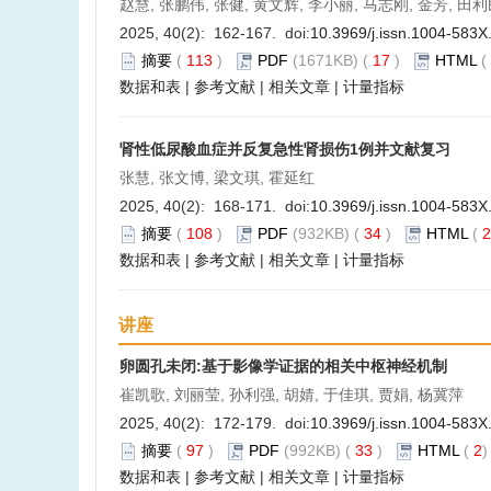
赵慧, 张鹏伟, 张健, 黄文辉, 李小丽, 马志刚, 金芳, 田
2025, 40(2): 162-167. doi:
10.3969/j.issn.1004-583X
摘要
(
113
)
PDF
(1671KB) (
17
)
HTML
(
数据和表
|
参考文献
|
相关文章
|
计量指标
肾性低尿酸血症并反复急性肾损伤1例并文献复习
张慧, 张文博, 梁文琪, 霍延红
2025, 40(2): 168-171. doi:
10.3969/j.issn.1004-583X
摘要
(
108
)
PDF
(932KB) (
34
)
HTML
(
2
数据和表
|
参考文献
|
相关文章
|
计量指标
讲座
卵圆孔未闭:基于影像学证据的相关中枢神经机制
崔凯歌, 刘丽莹, 孙利强, 胡婧, 于佳琪, 贾娟, 杨冀萍
2025, 40(2): 172-179. doi:
10.3969/j.issn.1004-583X
摘要
(
97
)
PDF
(992KB) (
33
)
HTML
(
2
数据和表
|
参考文献
|
相关文章
|
计量指标