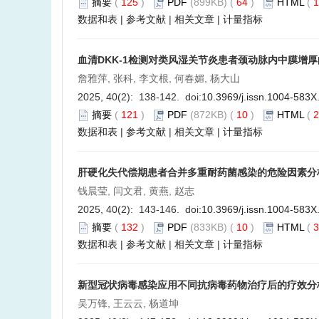
摘要
(
125
)
PDF
(899KB) (
64
)
HTML
(
1
数据和表
|
参考文献
|
相关文章
|
计量指标
血清DKK-1检测对类风湿关节炎患者颈动脉内中膜增
詹雅萍, 张科, 李文根, 何春媚, 杨大山
2025, 40(2): 138-142. doi:
10.3969/j.issn.1004-583X
摘要
(
121
)
PDF
(872KB) (
10
)
HTML
(
2
数据和表
|
参考文献
|
相关文章
|
计量指标
肝硬化失代偿期患者合并多重耐药菌感染的危险因素分
钱晨莹, 闫文君, 黄燕, 赵志
2025, 40(2): 143-146. doi:
10.3969/j.issn.1004-583X
摘要
(
132
)
PDF
(833KB) (
10
)
HTML
(
3
数据和表
|
参考文献
|
相关文章
|
计量指标
新型冠状病毒感染应用不同抗病毒药物治疗后的疗效分
吴万锋, 王云云, 杨道坤