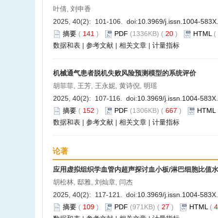
叶倩, 刘申香
2025, 40(2): 101-106. doi:
10.3969/j.issn.1004-583X
摘要
(
141
)
PDF
(1336KB) (
20
)
HTML
(
数据和表
|
参考文献
|
相关文章
|
计量指标
机械通气患者脱机失败风险预测模型的系统评价
胡菲菲, 王芳, 王永妮, 黄诗倪, 明瑶
2025, 40(2): 107-116. doi:
10.3969/j.issn.1004-583X
摘要
(
152
)
PDF
(1306KB) (
667
)
HTML
数据和表
|
参考文献
|
相关文章
|
计量指标
论著
应用虚拟组织学血管内超声探讨血小板/淋巴细胞比值
胡松林, 邸雅, 刘灿章, 闫杰
2025, 40(2): 117-121. doi:
10.3969/j.issn.1004-583X
摘要
(
109
)
PDF
(971KB) (
27
)
HTML
(
4