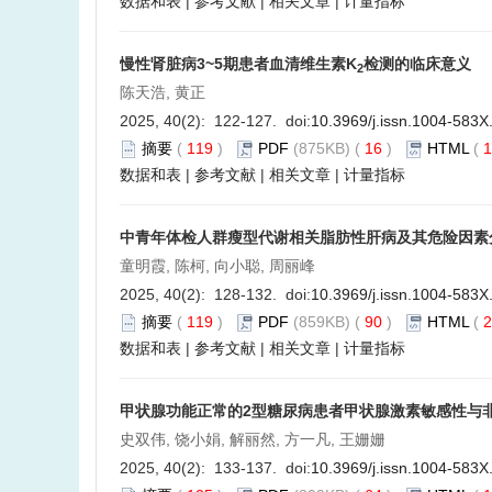
数据和表
|
参考文献
|
相关文章
|
计量指标
慢性肾脏病3~5期患者血清维生素K
检测的临床意义
2
陈天浩, 黄正
2025, 40(2): 122-127. doi:
10.3969/j.issn.1004-583X
摘要
(
119
)
PDF
(875KB) (
16
)
HTML
(
1
数据和表
|
参考文献
|
相关文章
|
计量指标
中青年体检人群瘦型代谢相关脂肪性肝病及其危险因素
童明霞, 陈柯, 向小聪, 周丽峰
2025, 40(2): 128-132. doi:
10.3969/j.issn.1004-583X
摘要
(
119
)
PDF
(859KB) (
90
)
HTML
(
2
数据和表
|
参考文献
|
相关文章
|
计量指标
甲状腺功能正常的2型糖尿病患者甲状腺激素敏感性与
史双伟, 饶小娟, 解丽然, 方一凡, 王姗姗
2025, 40(2): 133-137. doi:
10.3969/j.issn.1004-583X