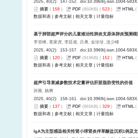
2025, 40(2): 147-152. doi:
10.3969/j.issn.1004-583X
摘要
(
158
)
PDF
(860KB) (
523
)
HTML
(
数据和表
|
参考文献
|
相关文章
|
计量指标
基于肺部超声评分的儿童难治性肺炎支原体肺炎预测模
李登峰, 黄家虎, 李廷俊, 吕勇, 金珍珍, 连少峰
2025, 40(2): 153-157. doi:
10.3969/j.issn.1004-583X
摘要
(
120
)
PDF
(919KB) (
152
)
HTML
(
数据和表
|
参考文献
|
相关文章
|
计量指标
超声引导衰减参数技术定量评估肝脏脂肪变性的价值
孙雅, 杨爽
2025, 40(2): 158-161. doi:
10.3969/j.issn.1004-583X
摘要
(
137
)
PDF
(865KB) (
329
)
HTML
(
数据和表
|
参考文献
|
相关文章
|
计量指标
IgA为主型感染相关性肾小球肾炎伴草酸盐沉积1例及