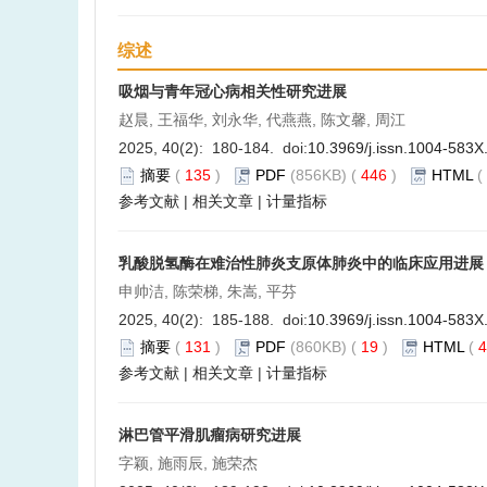
综述
吸烟与青年冠心病相关性研究进展
赵晨, 王福华, 刘永华, 代燕燕, 陈文馨, 周江
2025, 40(2): 180-184. doi:
10.3969/j.issn.1004-583X
摘要
(
135
)
PDF
(856KB) (
446
)
HTML
(
参考文献
|
相关文章
|
计量指标
乳酸脱氢酶在难治性肺炎支原体肺炎中的临床应用进展
申帅洁, 陈荣梯, 朱嵩, 平芬
2025, 40(2): 185-188. doi:
10.3969/j.issn.1004-583X
摘要
(
131
)
PDF
(860KB) (
19
)
HTML
(
4
参考文献
|
相关文章
|
计量指标
淋巴管平滑肌瘤病研究进展
字颖, 施雨辰, 施荣杰