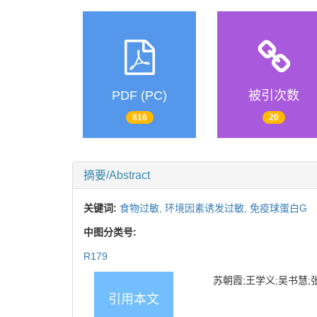
PDF (PC)
被引次数
816
20
摘要/Abstract
关键词:
食物过敏,
环境因素诱发过敏,
免疫球蛋白G
中图分类号:
R179
苏朝霞;王学义;吴书慧;张振
引用本文