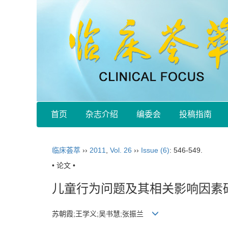
首页
杂志介绍
编委会
投稿指南
临床荟萃
››
2011
,
Vol. 26
››
Issue (6)
: 546-549.
• 论文 •
儿童行为问题及其相关影响因素
苏朝霞;王学义;吴书慧;张振兰