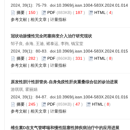
2024, 39(1): 75-79. doi:
10.3969/j.issn.1004-583X.2024.01.014
摘要
(
150
)
PDF
(883KB) (
187
)
HTML
(
4
)
参考文献
|
相关文章
|
计量指标
冠状动脉慢性完全闭塞病变介入治疗研究现状
邹子良, 余海, 王迪, 褚泰运, 李驹, 钱宝堂
2024, 39(1): 80-83. doi:
10.3969/j.issn.1004-583X.2024.01.015
摘要
(
282
)
PDF
(860KB) (
331
)
HTML
(
8
)
参考文献
|
相关文章
|
计量指标
原发性胆汁性胆管炎-自身免疫性肝炎重叠综合征的诊治进展
游琪琪, 霍丽娟
2024, 39(1): 84-87. doi:
10.3969/j.issn.1004-583X.2024.01.016
摘要
(
245
)
PDF
(859KB) (
47
)
HTML
(
8
)
参考文献
|
相关文章
|
计量指标
维生素D在支气管哮喘和慢性阻塞性肺疾病治疗中的应用进展