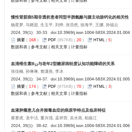
数据和表
|
参考文献
|
相关文章
|
计量指标
慢性肾脏病5期非透析患者同型半胱氨酸与腹主动脉钙化的相关性
杨星梦, 马晓迎, 生玉平, 刘烨, 张浩然, 徐海平, 王娜, 孙福云
2024, 39(1): 30-33. doi:
10.3969/j.issn.1004-583X.2024.01.004
摘要
(
168
)
PDF
(857KB) (
20
)
HTML
(
5
)
数据和表
|
参考文献
|
相关文章
|
计量指标
血清维生素B
与老年2型糖尿病轻度认知功能障碍的关系
12
张佳楠, 孙琳琳, 詹潇燕, 李冰
2024, 39(1): 34-37. doi:
10.3969/j.issn.1004-583X.2024.01.005
摘要
(
174
)
PDF
(875KB) (
70
)
HTML
(
3
)
数据和表
|
参考文献
|
相关文章
|
计量指标
血液肿瘤患儿合并脓毒血症的病原学特点及临床特征
黄赛虎, 龙中洁, 董兴强, 孟祥营, 吴水燕, 柏振江
2024, 39(1): 38-42. doi:
10.3969/j.issn.1004-583X.2024.01.006