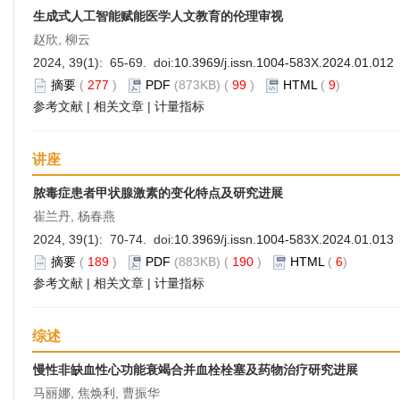
生成式人工智能赋能医学人文教育的伦理审视
赵欣, 柳云
2024, 39(1): 65-69. doi:
10.3969/j.issn.1004-583X.2024.01.012
摘要
(
277
)
PDF
(873KB) (
99
)
HTML
(
9
)
参考文献
|
相关文章
|
计量指标
讲座
脓毒症患者甲状腺激素的变化特点及研究进展
崔兰丹, 杨春燕
2024, 39(1): 70-74. doi:
10.3969/j.issn.1004-583X.2024.01.013
摘要
(
189
)
PDF
(883KB) (
190
)
HTML
(
6
)
参考文献
|
相关文章
|
计量指标
综述
慢性非缺血性心功能衰竭合并血栓栓塞及药物治疗研究进展
马丽娜, 焦焕利, 曹振华