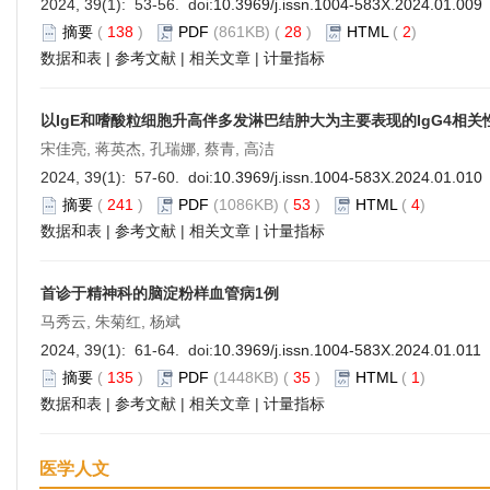
2024, 39(1): 53-56. doi:
10.3969/j.issn.1004-583X.2024.01.009
摘要
(
138
)
PDF
(861KB) (
28
)
HTML
(
2
)
数据和表
|
参考文献
|
相关文章
|
计量指标
以IgE和嗜酸粒细胞升高伴多发淋巴结肿大为主要表现的IgG4相关
宋佳亮, 蒋英杰, 孔瑞娜, 蔡青, 高洁
2024, 39(1): 57-60. doi:
10.3969/j.issn.1004-583X.2024.01.010
摘要
(
241
)
PDF
(1086KB) (
53
)
HTML
(
4
)
数据和表
|
参考文献
|
相关文章
|
计量指标
首诊于精神科的脑淀粉样血管病1例
马秀云, 朱菊红, 杨斌
2024, 39(1): 61-64. doi:
10.3969/j.issn.1004-583X.2024.01.011
摘要
(
135
)
PDF
(1448KB) (
35
)
HTML
(
1
)
数据和表
|
参考文献
|
相关文章
|
计量指标
医学人文