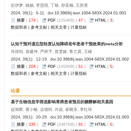
彭伊梦, 姚杨, 李思雨, 丁格, 孙亚楠, 王胜昱
2024, 39(1): 5-11. doi:
10.3969/j.issn.1004-583X.2024.01.001
摘要
(
174
)
PDF
(1254KB) (
47
)
HTML
(
3
)
数据和表
|
参考文献
|
相关文章
|
计量指标
认知干预对遗忘型轻度认知障碍老年患者干预效果的meta分析
肖煌怡, 袁建坤, 严梓予, 曾雯姝, 鲁兰莫, 王峻
2024, 39(1): 12-19. doi:
10.3969/j.issn.1004-583X.2024.01.002
摘要
(
204
)
PDF
(1455KB) (
51
)
HTML
(
5
)
数据和表
|
参考文献
|
相关文章
|
计量指标
论著
基于生物信息学筛选影响胃癌患者预后的糖酵解相关基因
赵旭辉, 黄小敏, 达德转, 许焱, 崔晓东, 李红玲
2024, 39(1): 20-29. doi:
10.3969/j.issn.1004-583X.2024.01.003
摘要
(
335
)
PDF
(2487KB) (
91
)
HTML
(
6
)