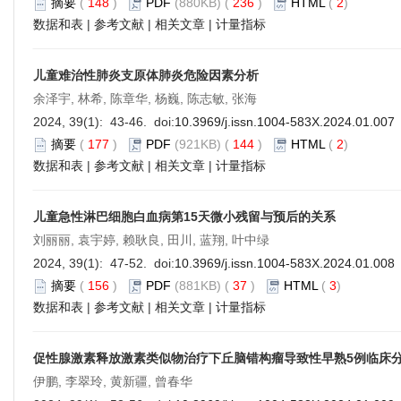
摘要
(
148
)
PDF
(880KB) (
236
)
HTML
(
2
)
数据和表
|
参考文献
|
相关文章
|
计量指标
儿童难治性肺炎支原体肺炎危险因素分析
余泽宇, 林希, 陈章华, 杨巍, 陈志敏, 张海
2024, 39(1): 43-46. doi:
10.3969/j.issn.1004-583X.2024.01.007
摘要
(
177
)
PDF
(921KB) (
144
)
HTML
(
2
)
数据和表
|
参考文献
|
相关文章
|
计量指标
儿童急性淋巴细胞白血病第15天微小残留与预后的关系
刘丽丽, 袁宇婷, 赖耿良, 田川, 蓝翔, 叶中绿
2024, 39(1): 47-52. doi:
10.3969/j.issn.1004-583X.2024.01.008
摘要
(
156
)
PDF
(881KB) (
37
)
HTML
(
3
)
数据和表
|
参考文献
|
相关文章
|
计量指标
促性腺激素释放激素类似物治疗下丘脑错构瘤导致性早熟5例临床
伊鹏, 李翠玲, 黄新疆, 曾春华